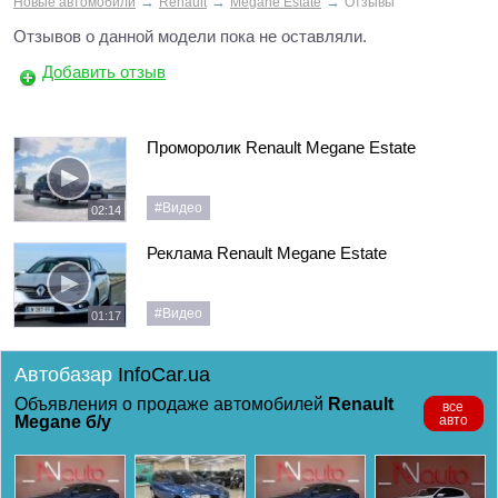
→
→
→
Новые автомобили
Renault
Megane Estate
Отзывы
Отзывов о данной модели пока не оставляли.
Добавить отзыв
Проморолик Renault Megane Estate
#Видео
02:14
Реклама Renault Megane Estate
#Видео
01:17
Автобазар
InfoCar.ua
Объявления о продаже автомобилей
Renault
все
Megane б/у
авто