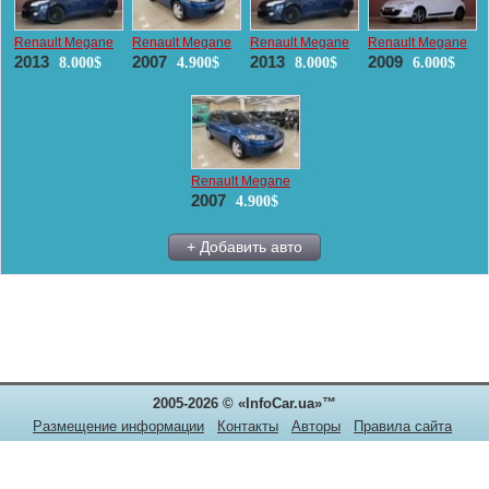
Renault Megane
Renault Megane
Renault Megane
Renault Megane
2013
2007
2013
2009
8.000$
4.900$
8.000$
6.000$
Renault Megane
2007
4.900$
+ Добавить авто
2005-2026 © «InfoCar.ua»™
Размещение информации
Контакты
Авторы
Правила сайта
Конфиденциальность