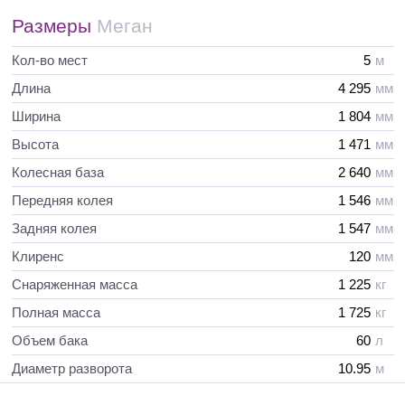
Размеры
Меган
Кол-во мест
5
м
Длина
4 295
мм
Ширина
1 804
мм
Высота
1 471
мм
Колесная база
2 640
мм
Передняя колея
1 546
мм
Задняя колея
1 547
мм
Клиренс
120
мм
Снаряженная масса
1 225
кг
Полная масса
1 725
кг
Объем бака
60
л
Диаметр разворота
10.95
м