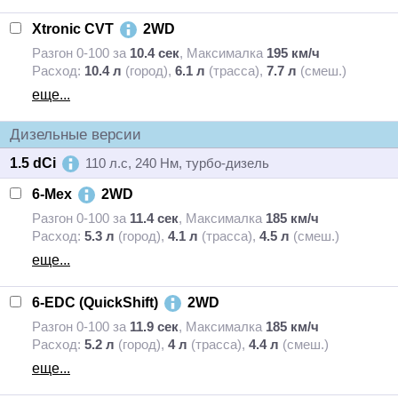
Xtronic CVT
2WD
Разгон 0-100 за
10.4 сек
,
Максималка
195 км/ч
Расход:
10.4 л
(город),
6.1 л
(трасса),
7.7 л
(смеш.)
еще...
Дизельные версии
1.5 dCi
110 л.с, 240 Нм, турбо-дизель
6-Мех
2WD
Разгон 0-100 за
11.4 сек
,
Максималка
185 км/ч
Расход:
5.3 л
(город),
4.1 л
(трасса),
4.5 л
(смеш.)
еще...
6-EDC (QuickShift)
2WD
Разгон 0-100 за
11.9 сек
,
Максималка
185 км/ч
Расход:
5.2 л
(город),
4 л
(трасса),
4.4 л
(смеш.)
еще...