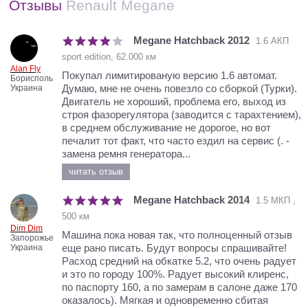
Отзывы
Renault Megane
Megane Hatchback 2012
1.6 АКП
sport edition, 62.000 км
Alan Fly
Покупал лимитированую версию 1.6 автомат.
Борисполь
Думаю, мне не очень повезло со сборкой (Турки).
Украина
Двигатель не хороший, проблема его, выход из
строя фазорегулятора (заводится с тарахтением),
в среднем обслуживание не дорогое, но вот
печалит тот факт, что часто ездил на сервис (. -
замена ремня генератора...
читать отзыв
Megane Hatchback 2014
1.5 МКП ,
500 км
Dim Dim
Машина пока новая так, что полноценный отзыв
Запорожье
еще рано писать. Будут вопросы спрашивайте!
Украина
Расход средний на обкатке 5.2, что очень радует
и это по городу 100%. Радует высокий клиренс,
по паспорту 160, а по замерам в салоне даже 170
оказалось). Мягкая и одновременно сбитая