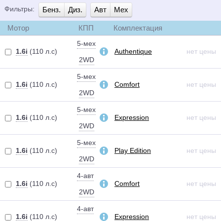
Фильтры:
Бенз.
Диз.
Авт
Мех
Мотор
КПП
Комплектация
5-мех
1.6i
(110 л.с)
Authentique
нет цены
2WD
5-мех
1.6i
(110 л.с)
Comfort
нет цены
2WD
5-мех
1.6i
(110 л.с)
Expression
нет цены
2WD
5-мех
1.6i
(110 л.с)
Play Edition
нет цены
2WD
4-авт
1.6i
(110 л.с)
Comfort
нет цены
2WD
4-авт
1.6i
(110 л.с)
Expression
нет цены