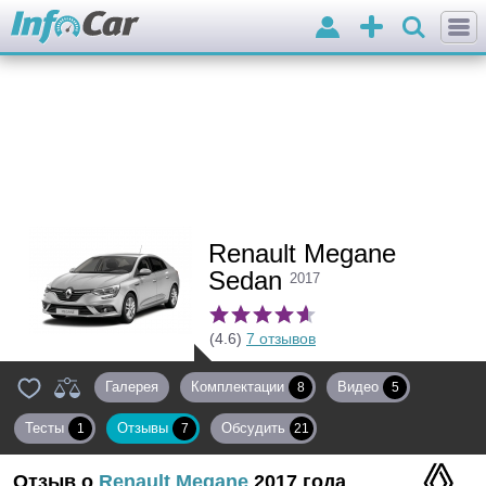
Войти
Добавить
объявление
Renault Megane
Sedan
2017
(4.6)
7 отзывов
Галерея
Комплектации
Видео
8
5
Тесты
Отзывы
Обсудить
1
7
21
Отзыв о
Renault
Megane
2017 года