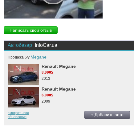
Написать свой отзыв
Автобазар
InfoCar.ua
Megane
Продажа б/у
Renault Megane
8.000$
2013
Renault Megane
6.000$
2009
смотреть все
+ Добавить авто
объявления