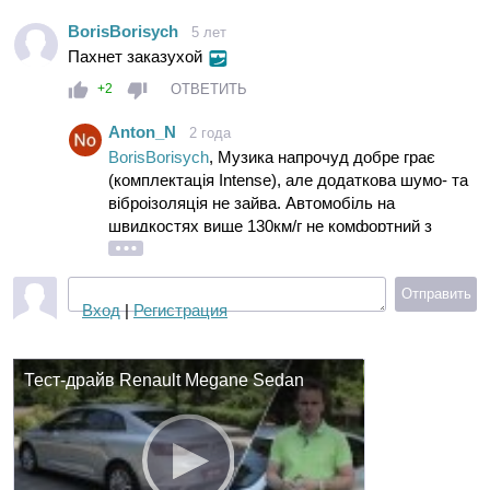
Східниці - 5,3л. Їхали по трасі стабільно 130км/г.
BorisBorisych
5 лет
Пахнет заказухой
ОТВЕТИТЬ
+2
Anton_N
2 года
BorisBorisych
, Музика напрочуд добре грає
(комплектація Intense), але додаткова шумо- та
віброізоляція не зайва. Автомобіль на
швидкостях вище 130км/г не комфортний з
точки зору шумоізоляції.
Підвіска як на мене комфортна, але якщо дороги
погані, а швидкість висока, то про комфорт
Отправить
Вход
|
Регистрация
потрібно забути.
За 110 тис. пробігу змінив 2 передні важелі та
стійки стабілізатора, хоча зовсім ходову не
Тест-драйв Renault Megane Sedan
жалію, їду туди куди хочу не звертаючи увагу на
швидкість.