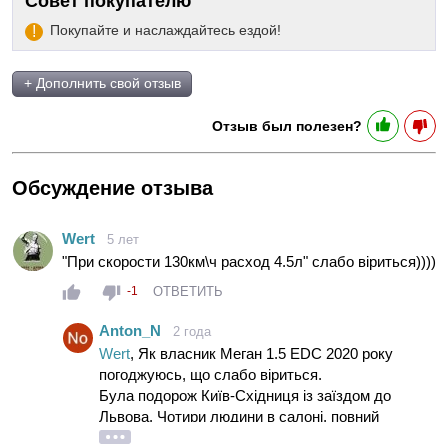
Совет покупателю
Покупайте и наслаждайтесь ездой!
+ Дополнить свой отзыв
Отзыв был полезен?
Обсуждение отзыва
Wert
5 лет
"При скорости 130км\ч расход 4.5л" слабо віриться))))
ОТВЕТИТЬ
-1
Anton_N
2 года
Wert
, Як власник Меган 1.5 EDC 2020 року
погоджуюсь, що слабо віриться.
Була подорож Київ-Східниця із заїздом до
Львова. Чотири людини в салоні, повний
багажник речей - витрата на круїзі по приїзду до