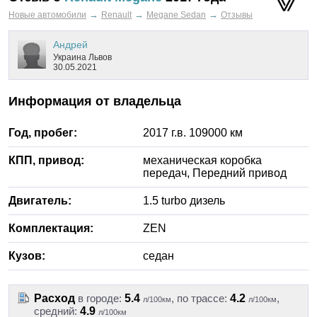
→
→
→
Новые автомобили
Renault
Megane Sedan
Отзывы
Андрей
Украина
Львов
30.05.2021
Информация от владельца
Год, пробег:
2017
г.в.
109000
км
КПП, привод:
механическая
коробка
передач,
Передний
привод
Двигатель:
1.5
turbo дизель
Комплектация:
ZEN
Кузов:
седан
Расход
в городе:
5.4
, по трассе:
4.2
,
л/100км
л/100км
средний:
4.9
л/100км