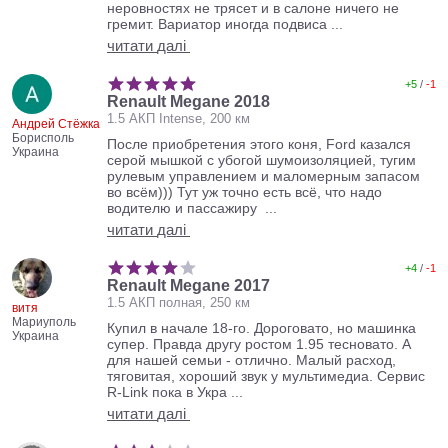
неровностях не трясет и в салоне ничего не
гремит. Вариатор иногда подвиса ...
читати
далі
+5
/
-1
Renault Megane 2018
1.5 АКП Intense, 200 км
Андрей Стёжка
Борисполь
После приобретения этого коня, Ford казался
Украина
серой мышкой с убогой шумоизоляцией, тугим
рулевым управлением и маломерным запасом
во всём))) Тут уж точно есть всё, что надо
водителю и пассажиру ...
читати
далі
+4
/
-1
Renault Megane 2017
1.5 АКП полная, 250 км
витя
Мариуполь
Купил в начале 18-го. Дороговато, но машинка
Украина
супер. Правда другу ростом 1.95 тесновато. А
для нашей семьи - отлично. Малый расход,
тяговитая, хороший звук у мультимедиа. Сервис
R-Link пока в Укра ...
читати
далі