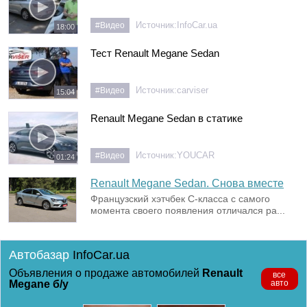
Источник:
InfoCar.ua
#Видео
18:00
Тест Renault Megane Sedan
Источник:
carviser
#Видео
15:04
Renault Megane Sedan в статике
Источник:
YOUCAR
#Видео
01:24
Renault Megane Sedan. Снова вместе
Французский хэтчбек С-класса с самого
момента своего появления отличался ра...
Автобазар
InfoCar.ua
Объявления о продаже автомобилей
Renault
все
Megane б/у
авто