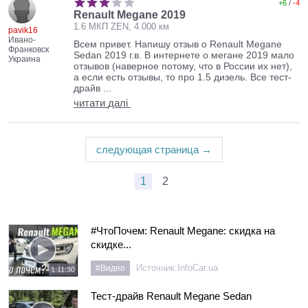
+6
/
-4
Renault Megane 2019
1.6 МКП ZEN, 4.000 км
pavik16
Ивано-
Всем привет. Напишу отзыв о Renault Megane
Франковск
Sedan 2019 г.в. В интернете о мегане 2019 мало
Украина
отзывов (наверное потому, что в России их нет),
а если есть отзывы, то про 1.5 дизель. Все тест-
драйв ...
читати
далі
следующая страница →
1
2
#ЧтоПочем: Renault Megane: скидка на
скидке...
Источник:
InfoCar.ua
#Видео
1:11:30
Тест-драйв Renault Megane Sedan