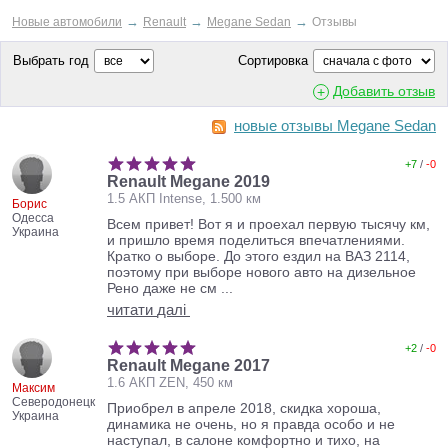
→
→
→
Новые автомобили
Renault
Megane Sedan
Отзывы
Выбрать год
Сортировка
Добавить отзыв
новые отзывы Megane Sedan
+7
/
-0
Renault Megane 2019
1.5 АКП Intense, 1.500 км
Борис
Одесса
Всем привет! Вот я и проехал первую тысячу км,
Украина
и пришло время поделиться впечатлениями.
Кратко о выборе. До этого ездил на ВАЗ 2114,
поэтому при выборе нового авто на дизельное
Рено даже не см ...
читати
далі
+2
/
-0
Renault Megane 2017
1.6 АКП ZEN, 450 км
Максим
Северодонецк
Приобрел в апреле 2018, скидка хороша,
Украина
динамика не очень, но я правда особо и не
наступал, в салоне комфортно и тихо, на