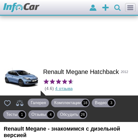
Войти
Добавить
объявление
Renault Megane Hatchback
2012
(4.6)
4 отзыва
Галерея
Комплектации
Видео
18
3
Тесты
Отзывы
Обсудить
1
4
26
Renault Megane - знакомимся с дизельной
версией