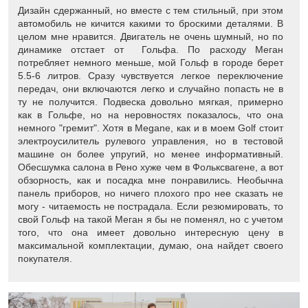
Дизайн сдержанный, но вместе с тем стильный, при этом
автомобиль не кичится какими то броскими деталями. В
целом мне нравится. Двигатель не очень шумный, но по
динамике отстает от Гольфа. По расходу Меган
потребляет немного меньше, мой Гольф в городе берет
5.5-6 литров. Сразу чувствуется легкое переключение
передач, они включаются легко и случайно попасть не в
ту не получится. Подвеска довольно мягкая, примерно
как в Гольфе, но на неровностях показалось, что она
немного "гремит". Хотя в Megane, как и в моем Golf стоит
электроусилитель рулевого управления, но в тестовой
машине он более упругий, но менее информативный.
Обесшумка салона в Рено хуже чем в Фольксвагене, а вот
обзорность, как и посадка мне понравились. Необычна
панель приборов, но ничего плохого про нее сказать не
могу - читаемость не пострадала. Если резюмировать, то
свой Гольф на такой Меган я бы не поменял, но с учетом
того, что она имеет довольно интересную цену в
максимальной комплектации, думаю, она найдет своего
покупателя.