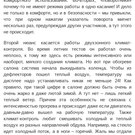
комфортного использования. Во-вторых, «поворотники»
почему-то не имеют режима работы в одно касание! И дело
не только в комфорте, но и в безопасности – мы привыкли,
что при одном нажатии указатель поворота мигнет
несколько раз, предупреждая других участников, а тут этого
не происходит.
Второй нюанс касается работы двухзонного климат-
контроля. Во время летних тестов он работал очень
неплохо, к тому же здесь есть режимы интенсивного или
наоборот, мягкого создания климата. Но вот при обогреве
салона система начала выкидывать коленца. Чтобы из
дефлекторов пошел теплый воздух, температуру на
дисплее надо устанавливать никак не меньше 24! Как
правило, при такой цифре в салоне должно быть очень и
очень жарко в даже лютой зимой. А тут нет – лишь легкий
теплый ветер. Причем эта особенность не связана с
интенсивностью прогрева и происходит даже если двигатель
давным-давно вышел на рабочую температуру. Также
климат-контроль любит смешивать холодный и теплый
воздух из разных направлений обдува. Например, на стекло
идет холодный поток, а в ноги – горячий. Жаль мы отдали