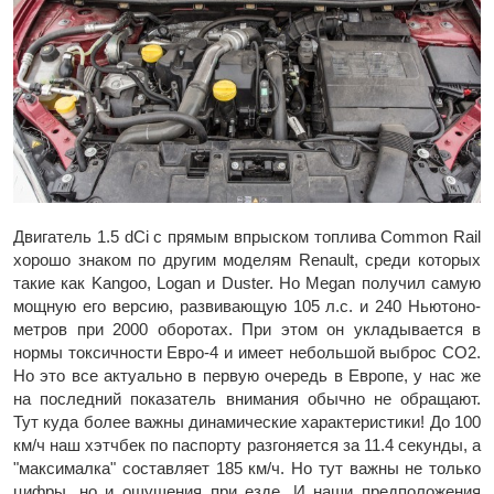
Двигатель 1.5 dCi с прямым впрыском топлива Common Rail
хорошо знаком по другим моделям Renault, среди которых
такие как Kangoo, Logan и Duster. Но Megan получил самую
мощную его версию, развивающую 105 л.с. и 240 Ньютоно-
метров при 2000 оборотах. При этом он укладывается в
нормы токсичности Евро-4 и имеет небольшой выброс CO2.
Но это все актуально в первую очередь в Европе, у нас же
на последний показатель внимания обычно не обращают.
Тут куда более важны динамические характеристики! До 100
км/ч наш хэтчбек по паспорту разгоняется за 11.4 секунды, а
"максималка" составляет 185 км/ч. Но тут важны не только
цифры, но и ощущения при езде. И наши предположения