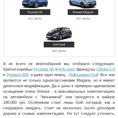
Hyundai i30
Renault Megane
нет цены
нет цены
KIA Ceed
нет цены
А из всего их многообразия мы отобрали следующих:
братья-корейцы
Hyundai i30
и
KIA ceed
, французы
Citroen C4
и
Peogeot 308
, и даже один немец -
Volkswagen Golf
. Все они
являются не только одноклассниками Megane, но и имеют
дизельные модификации. Да и цены в примерно одинаковом
оснащении очень близки - в максимальных комплектациях
на автомобили с “механикой” они находятся в районе
180.000 грн. Особняком стоит лишь Golf, который, как и
следовало ожидать, стоит на несколько тысяч долларов
дороже в схожих комплектациях. Но тут следует уточнить,