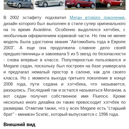
В 2002 эстафету подхватил
Меган второго поколения
,
дизайн которого был выполнен в стиле супер оригинального
на то время Avantime. Особенно выделялся хетчбек, с
необычным оформлением кормовой части. Но тем не менее
модель была удостоена звания "Автомобиль года в Европе
2003". А еще она продолжила славное дело своей
предшественницы и завоевала 5 из 5 звезд по безопасности
- снова впервые в классе. Популярностью пользовался и
Megane седан, поскольку был построен на базе универсала
и предлагал немалый простор в салоне, как для своего
класса. Но с момента выхода третьего поколения в конце
2008 года, пути седана и хэтчбека, что называется,
разошлись. Последний так и остался называться Меганом, а
вот седан получил собственное имя Fluence. Кроме
несколько иного дизайна он также превосходит хэтчбек по
размерам. Отметим также, что у всех Megane есть "старший
брат" - минивэн Scenic, который выпускается с 1996 года.
Внешний вид