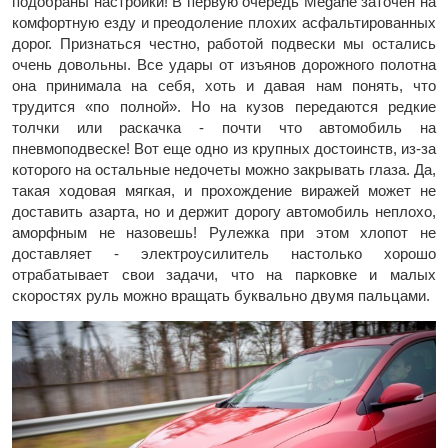
подобраны настройки! В первую очередь Megane заточен на
комфортную езду и преодоление плохих асфальтированных
дорог. Признаться честно, работой подвески мы остались
очень довольны. Все удары от изъянов дорожного полотна
она принимала на себя, хоть и давая нам понять, что
трудится «по полной». Но на кузов передаются редкие
толчки или раскачка - почти что автомобиль на
пневмоподвеске! Вот еще одно из крупных достоинств, из-за
которого на остальные недочеты можно закрывать глаза. Да,
такая ходовая мягкая, и прохождение виражей может не
доставить азарта, но и держит дорогу автомобиль неплохо,
аморфным не назовешь! Рулежка при этом хлопот не
доставляет - электроусилитель настолько хорошо
отрабатывает свои задачи, что на парковке и малых
скоростях руль можно вращать буквально двумя пальцами.