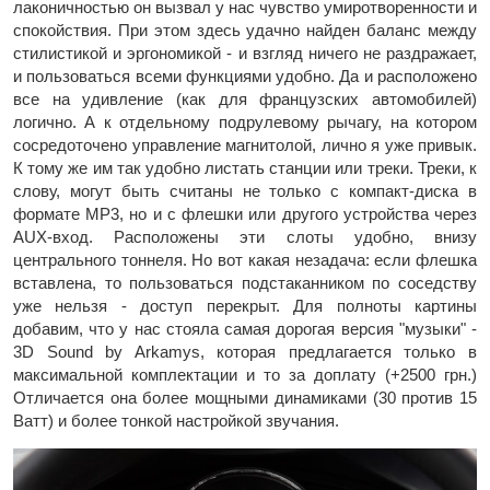
лаконичностью он вызвал у нас чувство умиротворенности и
спокойствия. При этом здесь удачно найден баланс между
стилистикой и эргономикой - и взгляд ничего не раздражает,
и пользоваться всеми функциями удобно. Да и расположено
все на удивление (как для французских автомобилей)
логично. А к отдельному подрулевому рычагу, на котором
сосредоточено управление магнитолой, лично я уже привык.
К тому же им так удобно листать станции или треки. Треки, к
слову, могут быть считаны не только с компакт-диска в
формате MP3, но и с флешки или другого устройства через
AUX-вход. Расположены эти слоты удобно, внизу
центрального тоннеля. Но вот какая незадача: если флешка
вставлена, то пользоваться подстаканником по соседству
уже нельзя - доступ перекрыт. Для полноты картины
добавим, что у нас стояла самая дорогая версия "музыки" -
3D Sound by Arkamys, которая предлагается только в
максимальной комплектации и то за доплату (+2500 грн.)
Отличается она более мощными динамиками (30 против 15
Ватт) и более тонкой настройкой звучания.