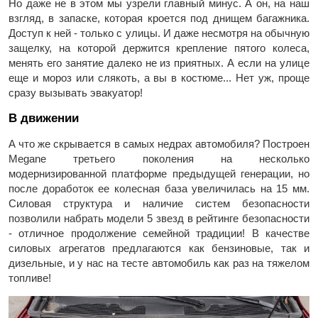
Но даже не в этом мы узрели главный минус. А он, на наш
взгляд, в запаске, которая кроется под днищем багажника.
Доступ к ней - только с улицы. И даже несмотря на обычную
защелку, на которой держится крепление пятого колеса,
менять его занятие далеко не из приятных. А если на улице
еще и мороз или слякоть, а вы в костюме... Нет уж, проще
сразу вызывать эвакуатор!
В движении
А что же скрывается в самых недрах автомобиля? Построен
Megane третьего поколения на несколько
модернизированной платформе предыдущей генерации, но
после доработок ее колесная база увеличилась на 15 мм.
Силовая структура и наличие систем безопасности
позволили набрать модели 5 звезд в рейтинге безопасности
- отличное продолжение семейной традиции! В качестве
силовых агрегатов предлагаются как бензиновые, так и
дизельные, и у нас на тесте автомобиль как раз на тяжелом
топливе!